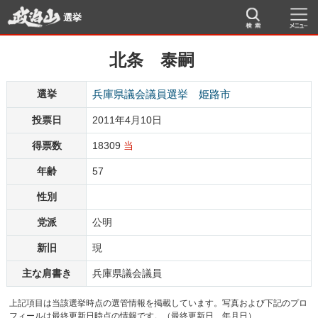
選挙
北条 泰嗣
選挙
兵庫県議会議員選挙 姫路市
投票日
2011年4月10日
得票数
18309
当
年齢
57
性別
党派
公明
新旧
現
主な肩書き
兵庫県議会議員
上記項目は当該選挙時点の選管情報を掲載しています。写真および下記のプロ
フィールは最終更新日時点の情報です。（最終更新日 年月日）