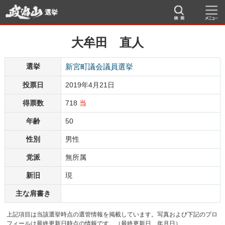
選挙
大牟田 直人
選挙
新宮町議会議員選挙
投票日
2019年4月21日
得票数
718
当
年齢
50
性別
男性
党派
無所属
新旧
現
主な肩書き
上記項目は当該選挙時点の選管情報を掲載しています。写真および下記のプロ
フィールは最終更新日時点の情報です。（最終更新日 年月日）