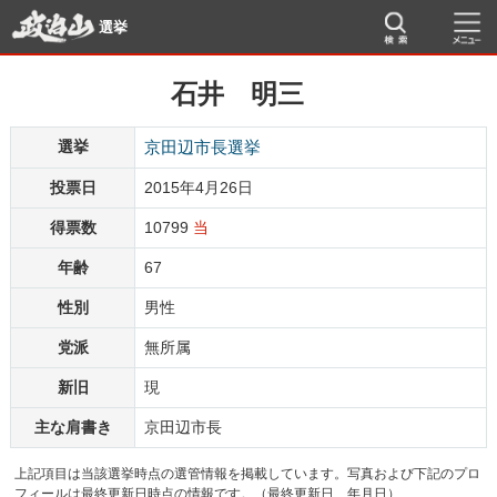
選挙
石井 明三
選挙
京田辺市長選挙
投票日
2015年4月26日
得票数
10799
当
年齢
67
性別
男性
党派
無所属
新旧
現
主な肩書き
京田辺市長
上記項目は当該選挙時点の選管情報を掲載しています。写真および下記のプロ
フィールは最終更新日時点の情報です。（最終更新日 年月日）