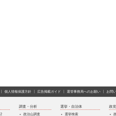
個人情報保護方針
広告掲載ガイド
選管事務局へのお願い
お問
調査・分析
選挙・自治体
政
2
政治山調査
選挙検索