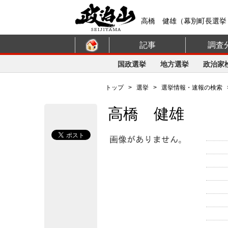
高橋 健雄（幕別町長選挙
記事
調査
国政選挙
地方選挙
政治家
トップ
>
選挙
>
選挙情報・速報の検索
高橋 健雄