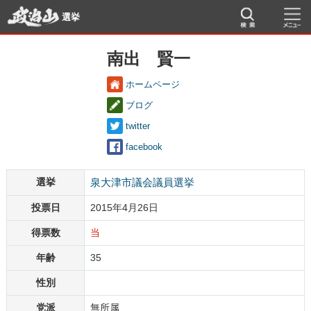
選挙
南出 賢一
ホームページ
ブログ
twitter
facebook
選挙
泉大津市議会議員選挙
投票日
2015年4月26日
得票数
当
年齢
35
性別
党派
無所属