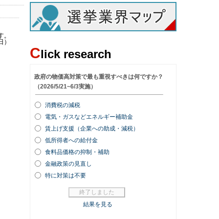
す。
日）
C
lick research