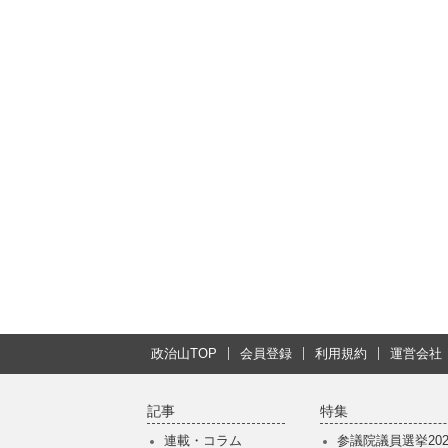
政治山TOP
会員登録
利用規約
運営会社
記事
特集
連載・コラム
参議院議員選挙202