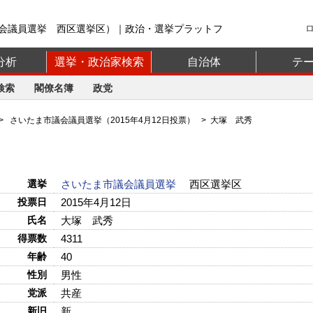
会議員選挙 西区選挙区）｜政治・選挙プラットフ
分析
選挙・政治家検索
自治体
テ
検索
閣僚名簿
政党
>
さいたま市議会議員選挙（2015年4月12日投票）
> 大塚 武秀
選挙
さいたま市議会議員選挙
西区選挙区
投票日
2015年4月12日
氏名
大塚 武秀
得票数
4311
年齢
40
性別
男性
党派
共産
新旧
新