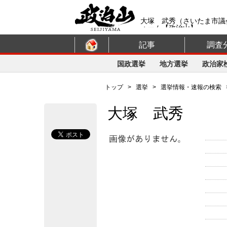
大塚 武秀（さいたま市議
ォーム【政治山】
記事
調査
国政選挙
地方選挙
政治家
トップ
>
選挙
>
選挙情報・速報の検索
大塚 武秀