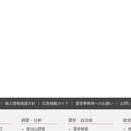
個人情報保護方針
広告掲載ガイド
選管事務局へのお願い
お問
調査・分析
選挙・自治体
政
2
政治山調査
選挙検索