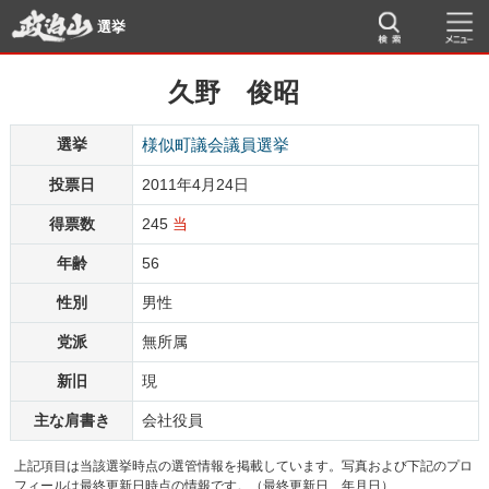
選挙
久野 俊昭
選挙
様似町議会議員選挙
投票日
2011年4月24日
得票数
245
当
年齢
56
性別
男性
党派
無所属
新旧
現
主な肩書き
会社役員
上記項目は当該選挙時点の選管情報を掲載しています。写真および下記のプロ
フィールは最終更新日時点の情報です。（最終更新日 年月日）