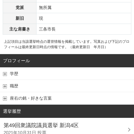
党派
無所属
新旧
現
主な肩書き
三条市長
上記項目は当該選挙時点の選管情報を掲載しています。写真および下記のプロ
フィールは最終更新日時点の情報です。（最終更新日 年月日）
プロフィール
学歴
職歴
座右の銘・好きな言葉
選挙履歴
第49回衆議院議員選挙 新潟4区
2021年10月31日 投票