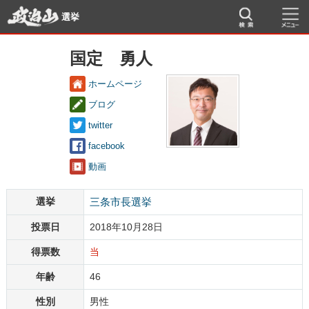
選挙
国定 勇人
ホームページ
ブログ
twitter
facebook
動画
選挙
三条市長選挙
投票日
2018年10月28日
得票数
当
年齢
46
性別
男性