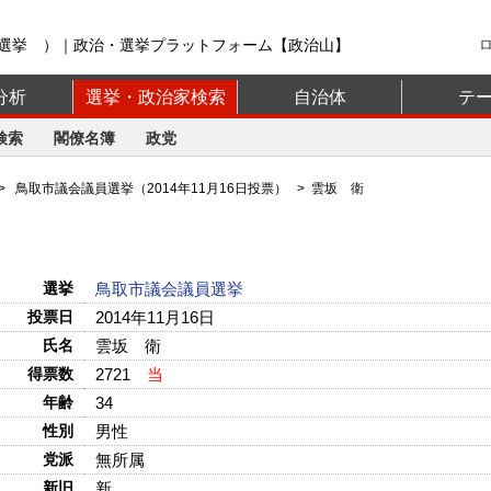
選挙 ）｜政治・選挙プラットフォーム【政治山】
分析
選挙・政治家検索
自治体
テ
検索
閣僚名簿
政党
>
鳥取市議会議員選挙（2014年11月16日投票）
> 雲坂 衛
選挙
鳥取市議会議員選挙
投票日
2014年11月16日
氏名
雲坂 衛
得票数
2721
当
年齢
34
性別
男性
党派
無所属
新旧
新