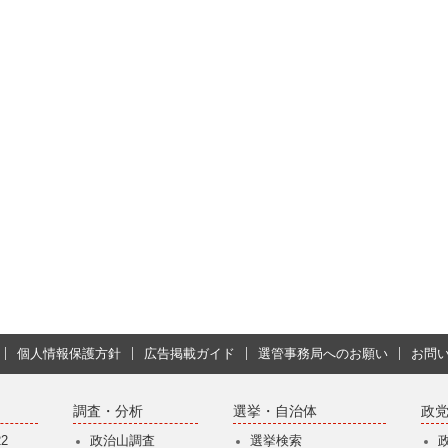
個人情報保護方針
広告掲載ガイド
選管事務局へのお願い
お問
調査・分析
選挙・自治体
政
2
政治山調査
選挙検索