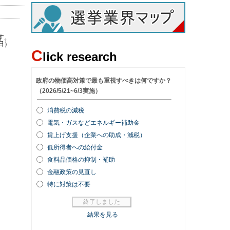
す。
日）
C
lick research