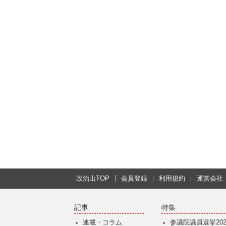
政治山TOP
会員登録
利用規約
運営会社
記事
特集
連載・コラム
参議院議員選挙202