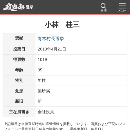
選挙
小林 桂三
選挙
青木村長選挙
投票日
2013年4月21日
得票数
1019
年齢
35
性別
男性
党派
無所属
新旧
新
主な肩書き
会社役員
上記項目は当該選挙時点の選管情報を掲載しています。写真および下記のプロ
フィールは最終更新日時点の情報です。（最終更新日 年月日）