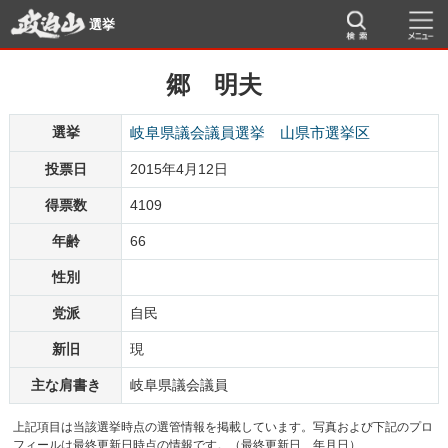
選挙
郷 明夫
選挙
岐阜県議会議員選挙 山県市選挙区
投票日
2015年4月12日
得票数
4109
年齢
66
性別
党派
自民
新旧
現
主な肩書き
岐阜県議会議員
上記項目は当該選挙時点の選管情報を掲載しています。写真および下記のプロ
フィールは最終更新日時点の情報です。（最終更新日 年月日）