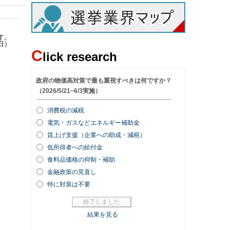
す。
日）
C
lick research