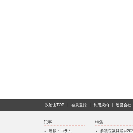
政治山TOP
会員登録
利用規約
運営会社
記事
特集
連載・コラム
参議院議員選挙202