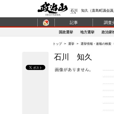
石川 知久（直島町議会議
山】
記事
調査
国政選挙
地方選挙
政治家
トップ
>
選挙
>
選挙情報・速報の検索
石川 知久