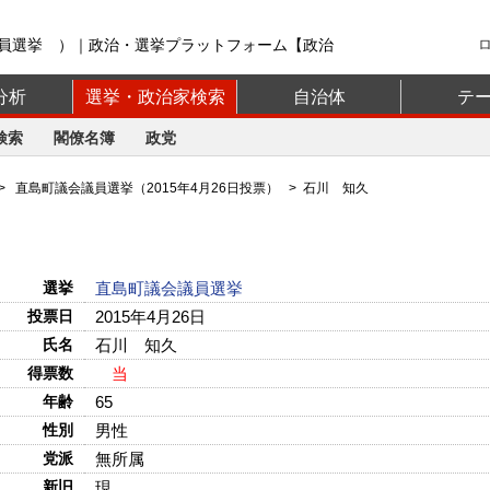
員選挙 ）｜政治・選挙プラットフォーム【政治
分析
選挙・政治家検索
自治体
テ
検索
閣僚名簿
政党
>
直島町議会議員選挙（2015年4月26日投票）
> 石川 知久
選挙
直島町議会議員選挙
投票日
2015年4月26日
氏名
石川 知久
得票数
当
年齢
65
性別
男性
党派
無所属
新旧
現