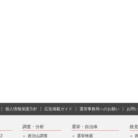
個人情報保護方針
広告掲載ガイド
選管事務局へのお願い
お問
調査・分析
選挙・自治体
政
2
政治山調査
選挙検索