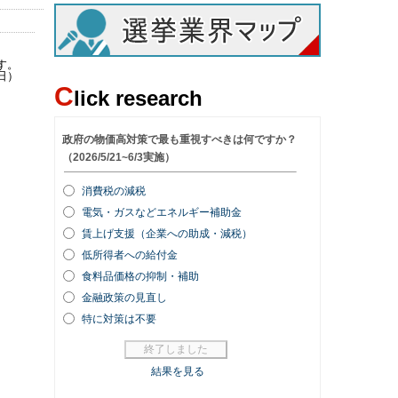
す。
日）
C
lick research