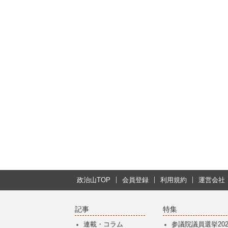
政治山TOP
会員登録
利用規約
運営会社
記事
特集
連載・コラム
参議院議員選挙202