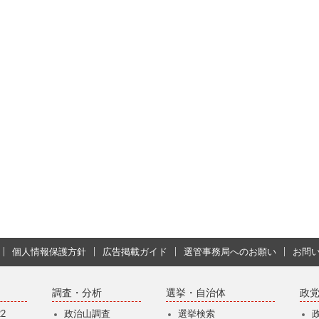
個人情報保護方針
広告掲載ガイド
選管事務局へのお願い
お問
調査・分析
選挙・自治体
政
2
政治山調査
選挙検索