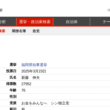
挙
分析
選挙・政治家検索
自治体
テ
検索
閣僚名簿
政党
選挙
福岡県知事選挙
投票日
2025年3月23日
氏名
新藤 伸夫
得票数
27952
年齢
76
性別
党派
お金をみんなへ シン独立党
新旧
新