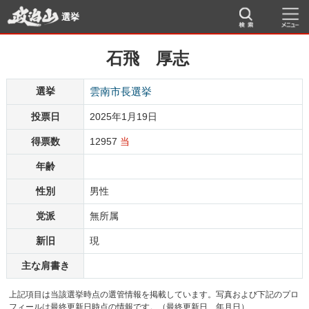
選挙
石飛 厚志
選挙
雲南市長選挙
投票日
2025年1月19日
得票数
12957
当
年齢
性別
男性
党派
無所属
新旧
現
主な肩書き
上記項目は当該選挙時点の選管情報を掲載しています。写真および下記のプロ
フィールは最終更新日時点の情報です。（最終更新日 年月日）