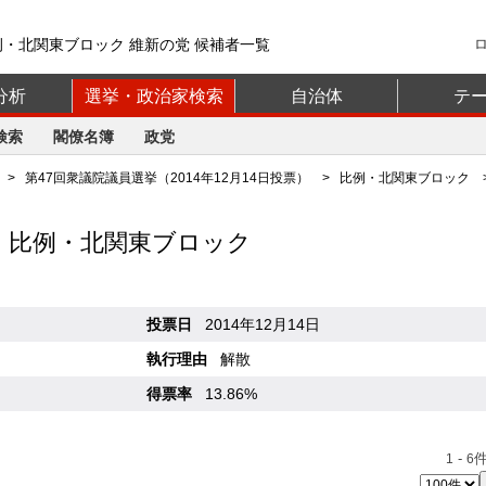
例・北関東ブロック 維新の党 候補者一覧
分析
選挙・政治家検索
自治体
テ
検索
閣僚名簿
政党
>
第47回衆議院議員選挙（2014年12月14日投票）
>
比例・北関東ブロック
>
 比例・北関東ブロック
投票日
2014年12月14日
執行理由
解散
得票率
13.86%
-
件
1
6