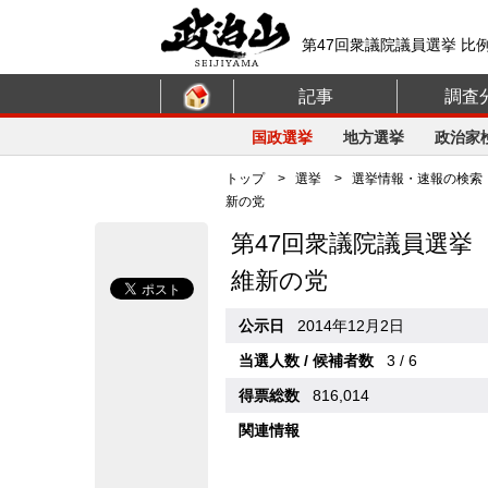
第47回衆議院議員選挙 比
記事
調査
国政選挙
地方選挙
政治家
トップ
>
選挙
>
選挙情報・速報の検索
新の党
第47回衆議院議員選挙
維新の党
公示日
2014年12月2日
当選人数 / 候補者数
3 / 6
得票総数
816,014
関連情報