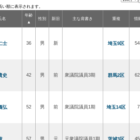
高い順に表示されます。
年齢
氏名
性別
新旧
主な肩書き
重複
惜
▲
仁士
36
男
新
埼玉9区
54
貴史
42
男
前
衆議院議員3期
群馬2区
62
義弘
52
男
前
衆議院議員1期
埼玉14区
7
章
57
男
元
元衆議院議員1期
茨城3区
45