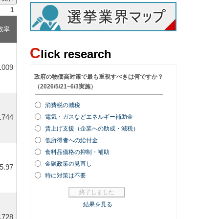
1
敗率
C
lick research
.009
.744
5.97
.728