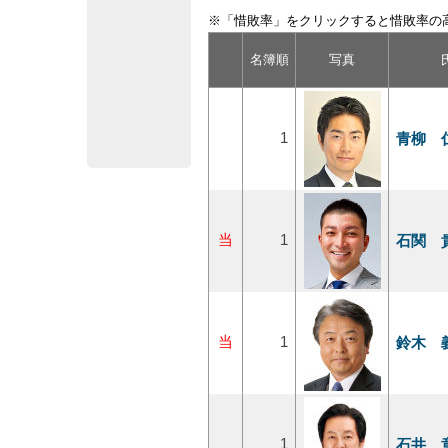
※「惜敗率」をクリックすると惜敗率の
名簿順
写真
1
青柳 
当
1
石関 
当
1
鈴木 
1
石井 