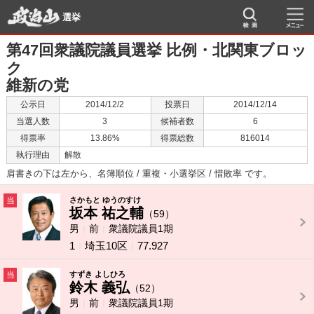
選挙
第47回衆議院議員選挙 比例・北関東ブロッ
ク
維新の党
公示日
2014/12/2
投票日
2014/12/14
当選人数
3
候補者数
6
得票率
13.86%
得票総数
816014
執行理由
解散
肩書きの下は左から、名簿順位 / 重複・小選挙区 / 惜敗率 です。
当
さかもと ゆうのすけ
坂本 祐之輔
（59）
男
前
衆議院議員1期
1
埼玉10区
77.927
当
すずき よしひろ
鈴木 義弘
（52）
男
前
衆議院議員1期