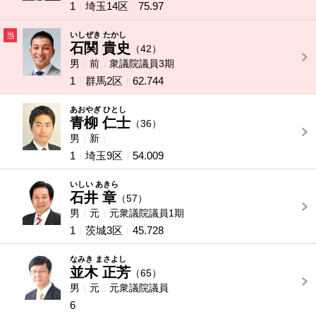
1
埼玉14区
75.97
当
いしぜき たかし
石関 貴史
（42）
男
前
衆議院議員3期
1
群馬2区
62.744
-
あおやぎ ひとし
青柳 仁士
（36）
男
新
1
埼玉9区
54.009
-
いしい あきら
石井 章
（57）
男
元
元衆議院議員1期
1
茨城3区
45.728
-
なみき まさよし
並木 正芳
（65）
男
元
元衆議院議員
6