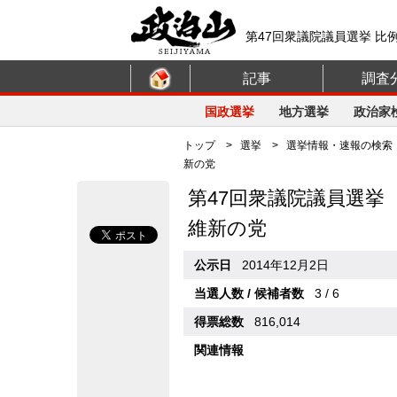
第47回衆議院議員選挙 比
記事
調査
国政選挙
地方選挙
政治家
トップ
>
選挙
>
選挙情報・速報の検索
新の党
第47回衆議院議員選挙
維新の党
公示日
2014年12月2日
当選人数 / 候補者数
3 / 6
得票総数
816,014
関連情報