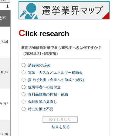
1
敗率
C
lick research
.744
.927
5.97
.728