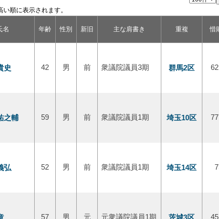
高い順に表示されます。
氏名
年齢
性別
新旧
主な肩書き
重複
惜
貴史
42
男
前
衆議院議員3期
群馬2区
62
祐之輔
59
男
前
衆議院議員1期
埼玉10区
77
義弘
52
男
前
衆議院議員1期
埼玉14区
7
章
57
男
元
元衆議院議員1期
茨城3区
45