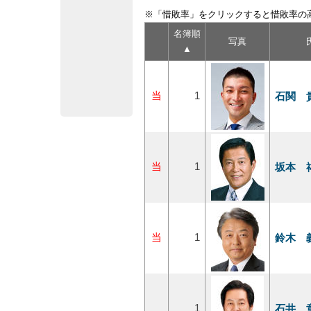
※「惜敗率」をクリックすると惜敗率の
名簿順
写真
▲
当
1
石関 
当
1
坂本 
当
1
鈴木 
1
石井 