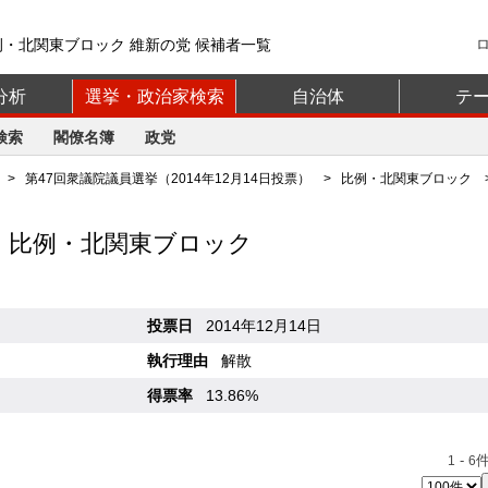
例・北関東ブロック 維新の党 候補者一覧
分析
選挙・政治家検索
自治体
テ
検索
閣僚名簿
政党
>
第47回衆議院議員選挙（2014年12月14日投票）
>
比例・北関東ブロック
>
 比例・北関東ブロック
投票日
2014年12月14日
執行理由
解散
得票率
13.86%
-
件
1
6