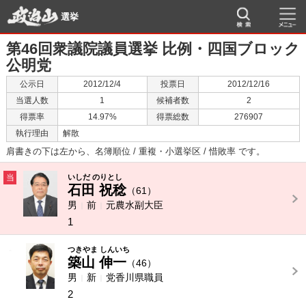
選挙
第46回衆議院議員選挙 比例・四国ブロック
公明党
公示日
2012/12/4
投票日
2012/12/16
当選人数
1
候補者数
2
得票率
14.97%
得票総数
276907
執行理由
解散
肩書きの下は左から、名簿順位 / 重複・小選挙区 / 惜敗率 です。
当
いしだ のりとし
石田 祝稔
（61）
男
前
元農水副大臣
1
-
つきやま しんいち
築山 伸一
（46）
男
新
党香川県職員
2