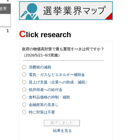
敗率
1
C
lick research