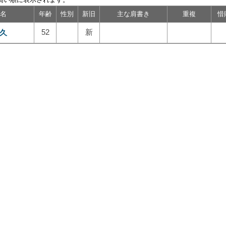
名
年齢
性別
新旧
主な肩書き
重複
惜
久
52
新