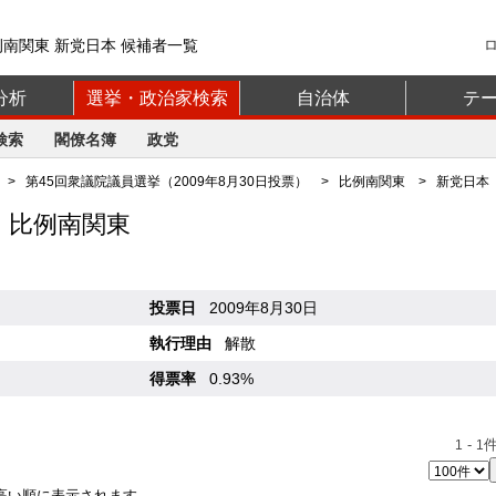
例南関東 新党日本 候補者一覧
分析
選挙・政治家検索
自治体
テ
検索
閣僚名簿
政党
>
第45回衆議院議員選挙（2009年8月30日投票）
>
比例南関東
> 新党日本
 比例南関東
投票日
2009年8月30日
執行理由
解散
得票率
0.93%
-
件
1
1
高い順に表示されます。