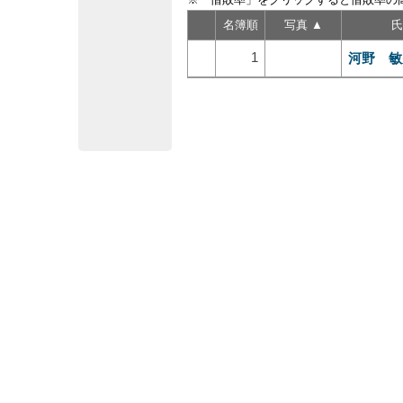
名簿順
写真 ▲
氏
1
河野 敏