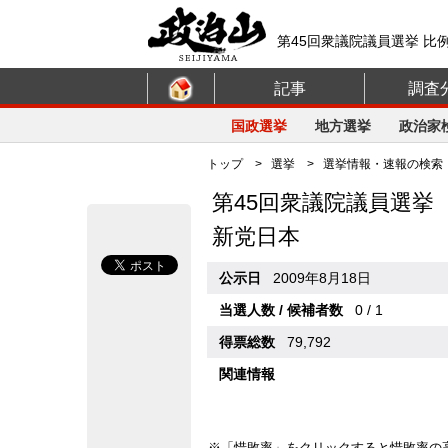
第45回衆議院議員選挙 比
記事
調査
国政選挙
地方選挙
政治家
トップ
>
選挙
>
選挙情報・速報の検索
第45回衆議院議員選挙
新党日本
公示日
2009年8月18日
当選人数 / 候補者数
0 / 1
得票総数
79,792
関連情報
※「惜敗率」をクリックすると惜敗率の