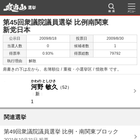
選挙
第45回衆議院議員選挙 比例南関東
新党日本
公示日
2009/8/18
投票日
2009/8/30
当選人数
0
候補者数
1
得票率
0.93%
得票総数
79792
執行理由
解散
肩書きの下は左から、名簿順位 / 重複・小選挙区 / 惜敗率 です。
-
-
かわの としひさ
河野 敏久
（52）
新
1
関連選挙
第49回衆議院議員選挙 比例・南関東ブロック
2021年10月31日 投票