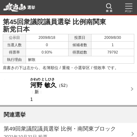
選挙
第45回衆議院議員選挙 比例南関東
新党日本
公示日
2009/8/18
投票日
2009/8/30
当選人数
0
候補者数
1
得票率
0.93%
得票総数
79792
執行理由
解散
肩書きの下は左から、名簿順位 / 重複・小選挙区 / 惜敗率 です。
-
-
かわの としひさ
河野 敏久
（52）
新
1
関連選挙
第49回衆議院議員選挙 比例・南関東ブロック
2021年10月31日 投票