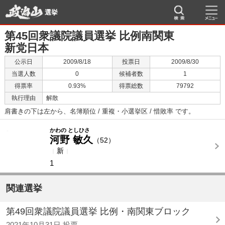
選挙
第45回衆議院議員選挙 比例南関東
新党日本
公示日
2009/8/18
投票日
2009/8/30
当選人数
0
候補者数
1
得票率
0.93%
得票総数
79792
執行理由
解散
肩書きの下は左から、名簿順位 / 重複・小選挙区 / 惜敗率 です。
-
-
かわの としひさ
河野 敏久
（52）
新
1
関連選挙
第49回衆議院議員選挙 比例・南関東ブロック
2021年10月31日 投票