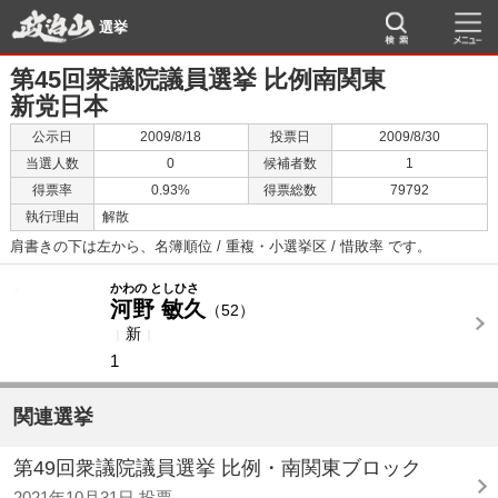
選挙
第45回衆議院議員選挙 比例南関東
新党日本
公示日
2009/8/18
投票日
2009/8/30
当選人数
0
候補者数
1
得票率
0.93%
得票総数
79792
執行理由
解散
肩書きの下は左から、名簿順位 / 重複・小選挙区 / 惜敗率 です。
-
-
かわの としひさ
河野 敏久
（52）
新
1
関連選挙
第49回衆議院議員選挙 比例・南関東ブロック
2021年10月31日 投票