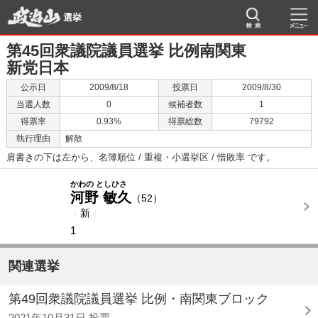
選挙
第45回衆議院議員選挙 比例南関東
新党日本
公示日
2009/8/18
投票日
2009/8/30
当選人数
0
候補者数
1
得票率
0.93%
得票総数
79792
執行理由
解散
肩書きの下は左から、名簿順位 / 重複・小選挙区 / 惜敗率 です。
-
-
かわの としひさ
河野 敏久
（52）
新
1
関連選挙
第49回衆議院議員選挙 比例・南関東ブロック
2021年10月31日 投票