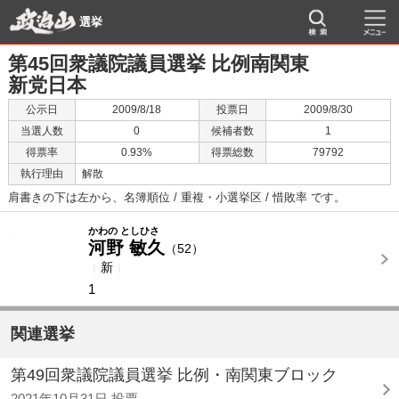
選挙
第45回衆議院議員選挙 比例南関東
新党日本
公示日
2009/8/18
投票日
2009/8/30
当選人数
0
候補者数
1
得票率
0.93%
得票総数
79792
執行理由
解散
肩書きの下は左から、名簿順位 / 重複・小選挙区 / 惜敗率 です。
-
-
かわの としひさ
河野 敏久
（52）
新
1
関連選挙
第49回衆議院議員選挙 比例・南関東ブロック
2021年10月31日 投票