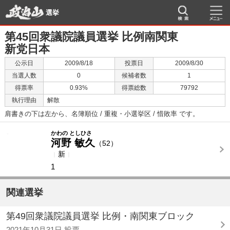
選挙
第45回衆議院議員選挙 比例南関東
新党日本
公示日
2009/8/18
投票日
2009/8/30
当選人数
0
候補者数
1
得票率
0.93%
得票総数
79792
執行理由
解散
肩書きの下は左から、名簿順位 / 重複・小選挙区 / 惜敗率 です。
-
-
かわの としひさ
河野 敏久
（52）
新
1
関連選挙
第49回衆議院議員選挙 比例・南関東ブロック
2021年10月31日 投票