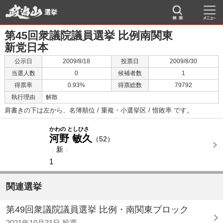
選挙
第45回衆議院議員選挙 比例南関東
新党日本
公示日
2009/8/18
投票日
2009/8/30
当選人数
0
候補者数
1
得票率
0.93%
得票総数
79792
執行理由
解散
肩書きの下は左から、名簿順位 / 重複・小選挙区 / 惜敗率 です。
-
-
かわの としひさ
河野 敏久
（52）
新
1
関連選挙
第49回衆議院議員選挙 比例・南関東ブロック
2021年10月31日 投票