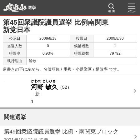
選挙
第45回衆議院議員選挙 比例南関東
新党日本
公示日
2009/8/18
投票日
2009/8/30
当選人数
0
候補者数
1
得票率
0.93%
得票総数
79792
執行理由
解散
肩書きの下は左から、名簿順位 / 重複・小選挙区 / 惜敗率 です。
-
-
かわの としひさ
河野 敏久
（52）
新
1
関連選挙
第49回衆議院議員選挙 比例・南関東ブロック
2021年10月31日 投票