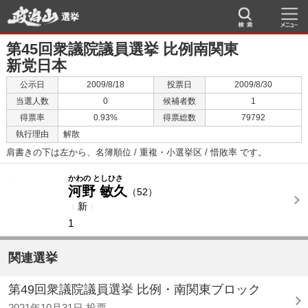
選挙
第45回衆議院議員選挙 比例南関東
新党日本
公示日
2009/8/18
投票日
2009/8/30
当選人数
0
候補者数
1
得票率
0.93%
得票総数
79792
執行理由
解散
肩書きの下は左から、名簿順位 / 重複・小選挙区 / 惜敗率 です。
-
-
かわの としひさ
河野 敏久
（52）
新
1
関連選挙
第49回衆議院議員選挙 比例・南関東ブロック
2021年10月31日 投票