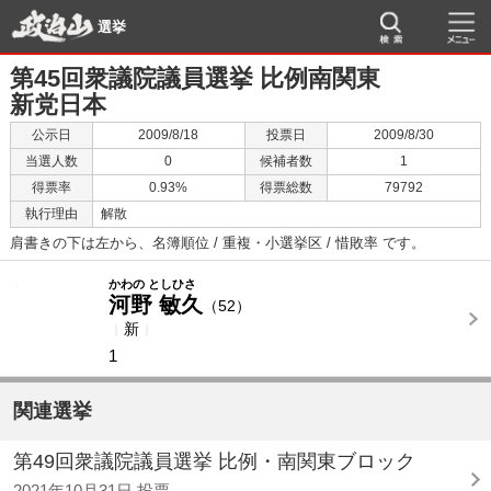
選挙
第45回衆議院議員選挙 比例南関東
新党日本
公示日
2009/8/18
投票日
2009/8/30
当選人数
0
候補者数
1
得票率
0.93%
得票総数
79792
執行理由
解散
肩書きの下は左から、名簿順位 / 重複・小選挙区 / 惜敗率 です。
-
-
かわの としひさ
河野 敏久
（52）
新
1
関連選挙
第49回衆議院議員選挙 比例・南関東ブロック
2021年10月31日 投票