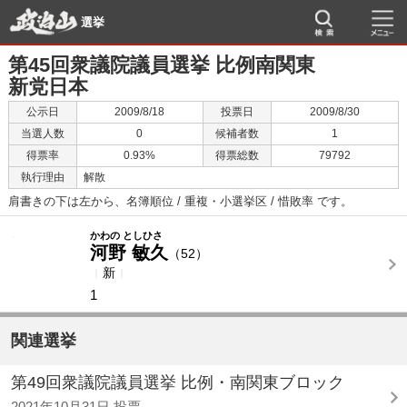
選挙
第45回衆議院議員選挙 比例南関東
新党日本
公示日
2009/8/18
投票日
2009/8/30
当選人数
0
候補者数
1
得票率
0.93%
得票総数
79792
執行理由
解散
肩書きの下は左から、名簿順位 / 重複・小選挙区 / 惜敗率 です。
-
-
かわの としひさ
河野 敏久
（52）
新
1
関連選挙
第49回衆議院議員選挙 比例・南関東ブロック
2021年10月31日 投票